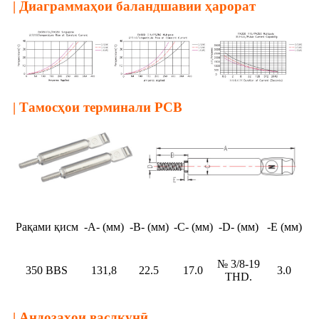
| Диаграммаҳои баландшавии ҳарорат
| Тамосҳои терминали PCB
Рақами қисм
-А- (мм)
-B- (мм)
-C- (мм)
-D- (мм)
-E (мм)
№ 3/8-19
350 BBS
131,8
22.5
17.0
3.0
THD.
| Андозаҳои васлкунӣ