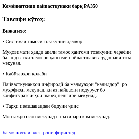
Комбинатсияи пайвасткунаки барқ ​​PA350
Тавсифи кӯтоҳ:
Вижагиҳо:
• Системаи тамоси тозакунии ҳамвор
Муқовимати ҳадди ақали тамос ҳангоми тозакунии ҷараёни
баланд сатҳи тамосро ҳангоми пайвастшавӣ / ҷудошавӣ тоза
мекунад.
• Кабӯтарҳои қолабӣ
Пайвасткунакҳои инфиродӣ ба маҷмӯаҳои "калиддор" -ро
муҳофизат мекунад, ки аз пайвасти нодуруст бо
конфигуратсияҳои шабеҳ пешгирӣ мекунад.
• Тарҳи ивазшавандаи бидуни ҷинс
Монтажро осон мекунад ва захираро кам мекунад.
Ба мо почтаи электронӣ фиристед