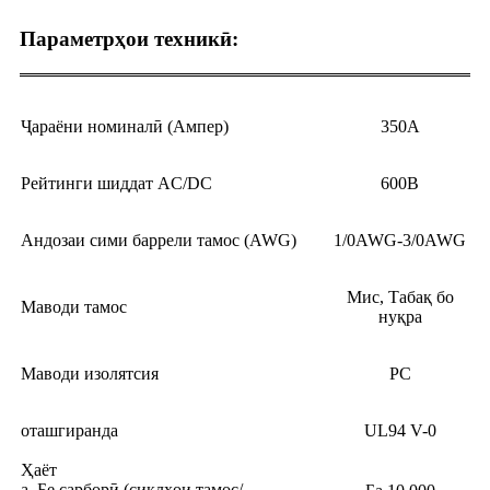
Параметрҳои техникӣ:
Ҷараёни номиналӣ (Ампер)
350А
Рейтинги шиддат AC/DC
600В
Андозаи сими баррели тамос (AWG)
1/0AWG-3/0AWG
Мис, Табақ бо
Маводи тамос
нуқра
Маводи изолятсия
PC
оташгиранда
UL94 V-0
Ҳаёт
а. Бе сарборӣ (сиклҳои тамос/