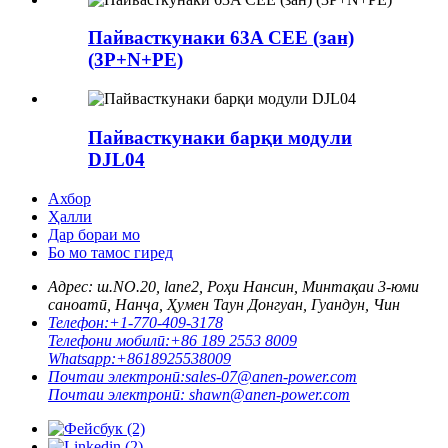
Пайвасткунаки 63A CEE (зан)
(3P+N+PE)
Пайвасткунаки барқи модули
DJL04
Ахбор
Ҳалли
Дар бораи мо
Бо мо тамос гиред
Адрес: ш.
NO.20, lane2, Роҳи Нансин, Минтақаи 3-юми
саноатӣ, Нанҷа, Ҳумен Таун Донгуан, Гуандун, Чин
Телефон:
+1-770-409-3178
Телефони мобилӣ:
+86 189 2553 8009
Whatsapp:
+8618925538009
Почтаи электронӣ:
sales-07@anen-power.com
Почтаи электронӣ:
shawn@anen-power.com