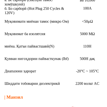
Ба 10,000
хомӯшкунӣ)
100А
б. Бо сарборӣ (Hot Plug 250 Cycles &
120V)
Муқовимати миёнаи тамос (микро Ом)
<50μΩ
Муқовимат ба изолятсия
5000 МΩ
миёна. Қатъи пайвастшавӣ(N)
110Н
Қувваи нигоҳдории пайвасткунак (Ibf)
500Н дақ
Диапазони ҳарорат
-20°C ~ 105°C
Шиддати тобоварии диэлектрикӣ
2200 вольт AC
| Манзил