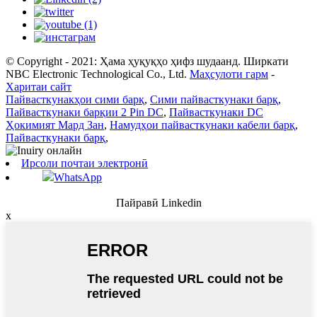
© Copyright - 2021: Ҳама ҳуқуқҳо ҳифз шудаанд. Ширкати
NBC Electronic Technological Co., Ltd.
Маҳсулоти гарм
-
Харитаи сайт
Пайвасткунакҳои сими барқ
,
Сими пайвасткунаки барқ
,
Пайвасткунаки барқии 2 Pin DC
,
Пайвасткунаки DC
Ҳокимият Мард Зан
,
Намудҳои пайвасткунаки кабели барқ
,
Пайвасткунаки барқ
,
Ирсоли почтаи электронӣ
WhatsApp
Пайравӣ Linkedin
x