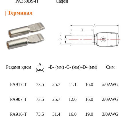
PA350B9-H
Сафед
| Терминал
-А-
Рақами қисм
-B- (мм)
-C- (мм)
-D- (мм)
Сим
(мм)
PA917-Т
73.5
25.7
11.1
16.0
л/0AWG
PA907-Т
73.5
25.7
12.6
16.0
2/0AWG
PA916-Т
73.5
31.4
16.0
19.0
3/0AWG