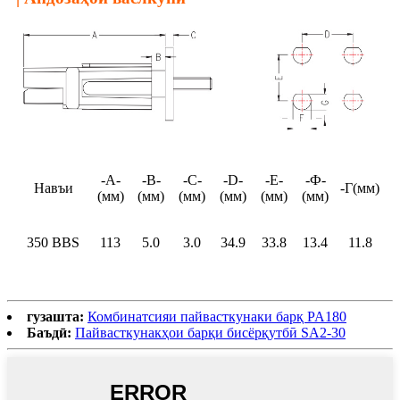
-А-
-B-
-C-
-D-
-E-
-Ф-
Навъи
-Г(мм)
(мм)
(мм)
(мм)
(мм)
(мм)
(мм)
350 BBS
113
5.0
3.0
34.9
33.8
13.4
11.8
гузашта:
Комбинатсияи пайвасткунаки барқ ​​PA180
Баъдӣ:
Пайвасткунакҳои барқи бисёрқутбӣ SA2-30