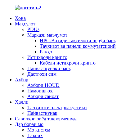
Хона
Маҳсулот
PDUs
Маркази маълумот
HPC-Воҳиди тақсимоти нерӯи барқ
Таҷҳизот ва панели коммутатсионӣ
Ракҳо
Истихроҷи крипто
Кабели истихроҷи крипто
Пайвасткунаки барқ
Дастгоҳи сим
Ахбор
Ахбори HOUD
Намоишгоҳ
Ахбори саноат
Ҳалли
Таҷҳизоти электроакустикӣ
Пайвасткунак
Саволҳои зиёд такрормешуда
Дар бораи мо
Мо кистем
Таърих