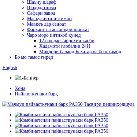
Шаъну шараф
Шаҳодатнома
Сафари завод
Масъулияти иҷтимоӣ
Мавқеъ дар саноат
Фарҳанг ва арзишҳои ширкат
Чаро моро интихоб кунед
12 сол дар тарроҳии касбӣ
Хадамоти глобалии 24H
Миқдори баланд Бехатар ва боэътимод
Бо мо тамос гиред
English
Хона
Пайвасткунаки барқ