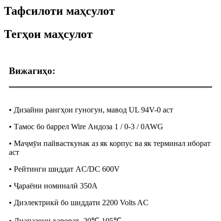
Тафсилоти маҳсулот
Тегҳои маҳсулот
Вижагиҳо:
• Дизайни рангҳои гуногун, мавод UL 94V-0 аст
• Тамос бо баррел Wire Андоза 1 / 0-3 / 0AWG
• Маҷмӯи пайвасткунак аз як корпус ва як терминал иборат
аст
• Рейтинги шиддат AC/DC 600V
• Ҷараёни номиналӣ 350A
• Диэлектрикӣ бо шиддати 2200 Volts AC
• Диапазони ҳарорат -20℃-105℃