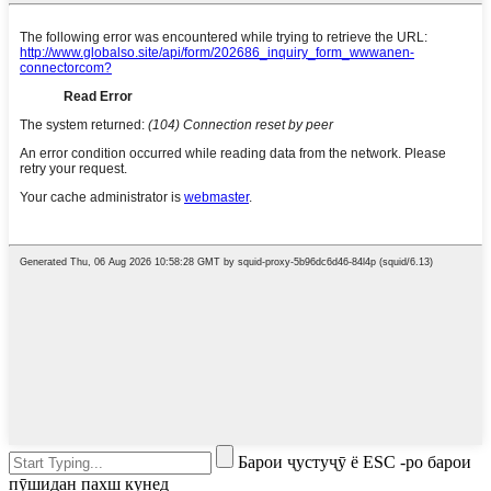
Барои ҷустуҷӯ ё ESC -ро барои
пӯшидан пахш кунед