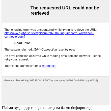
Паёми худро дар ин ҷо нависед ва ба мо бифиристед