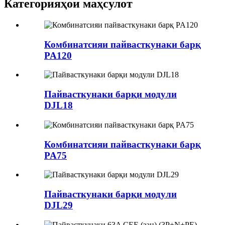
Категорияҳои маҳсулот
Комбинатсияи пайвасткунаки барқ
​​PA120
Пайвасткунаки барқи модули
DJL18
Комбинатсияи пайвасткунаки барқ
​​PA75
Пайвасткунаки барқи модули
DJL29