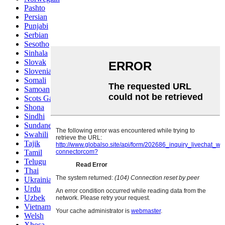
Pashto
Persian
Punjabi
Serbian
Sesotho
Sinhala
Slovak
Slovenian
Somali
Samoan
Scots Gaelic
Shona
Sindhi
Sundanese
Swahili
Tajik
Tamil
Telugu
Thai
Ukrainian
Urdu
Uzbek
Vietnamese
Welsh
Xhosa