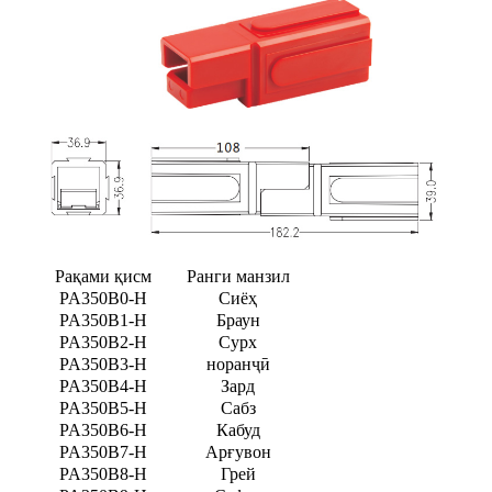
Рақами қисм
Ранги манзил
PA350B0-H
Сиёҳ
PA350B1-H
Браун
PA350B2-H
Сурх
PA350B3-H
норанҷӣ
PA350B4-H
Зард
PA350B5-H
Сабз
PA350B6-H
Кабуд
PA350B7-H
Арғувон
PA350B8-H
Грей