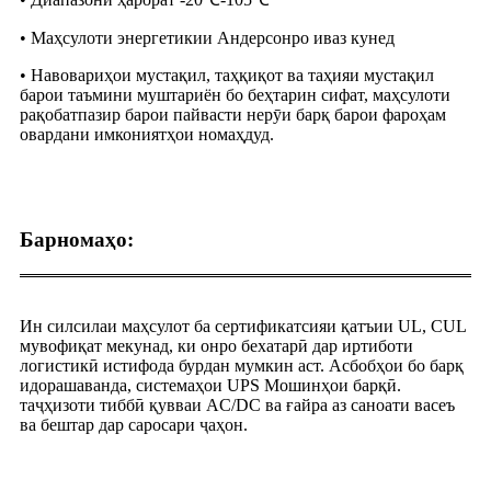
• Маҳсулоти энергетикии Андерсонро иваз кунед
• Навовариҳои мустақил, таҳқиқот ва таҳияи мустақил
барои таъмини муштариён бо беҳтарин сифат, маҳсулоти
рақобатпазир барои пайвасти нерӯи барқ ​​барои фароҳам
овардани имкониятҳои номаҳдуд.
Барномаҳо:
Ин силсилаи маҳсулот ба сертификатсияи қатъии UL, CUL
мувофиқат мекунад, ки онро бехатарӣ дар иртиботи
логистикӣ истифода бурдан мумкин аст. Асбобҳои бо барқ ​​
идорашаванда, системаҳои UPS Мошинҳои барқӣ.
таҷҳизоти тиббӣ қувваи AC/DC ва ғайра аз саноати васеъ
ва бештар дар саросари ҷаҳон.