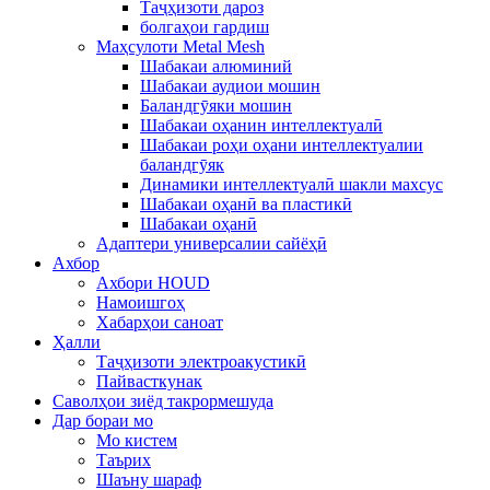
Таҷҳизоти дароз
болгаҳои гардиш
Маҳсулоти Metal Mesh
Шабакаи алюминий
Шабакаи аудиои мошин
Баландгӯяки мошин
Шабакаи оҳанин интеллектуалӣ
Шабакаи роҳи оҳани интеллектуалии
баландгӯяк
Динамики интеллектуалӣ шакли махсус
Шабакаи оҳанӣ ва пластикӣ
Шабакаи оҳанӣ
Адаптери универсалии сайёҳӣ
Ахбор
Ахбори HOUD
Намоишгоҳ
Хабарҳои саноат
Ҳалли
Таҷҳизоти электроакустикӣ
Пайвасткунак
Саволҳои зиёд такрормешуда
Дар бораи мо
Мо кистем
Таърих
Шаъну шараф