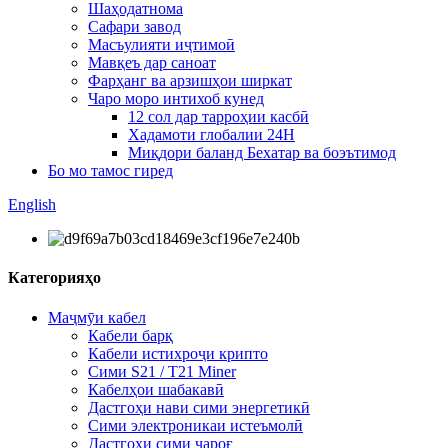
Шаҳодатнома
Сафари завод
Масъулияти иҷтимоӣ
Мавқеъ дар саноат
Фарҳанг ва арзишҳои ширкат
Чаро моро интихоб кунед
12 сол дар тарроҳии касбӣ
Хадамоти глобалии 24H
Миқдори баланд Бехатар ва боэътимод
Бо мо тамос гиред
English
Категорияҳо
Маҷмӯи кабел
Кабели барқ
Кабели истихроҷи крипто
Сими S21 / T21 Miner
Кабелҳои шабакавӣ
Дастгоҳи нави сими энергетикӣ
Сими электроникаи истеъмолӣ
Дастгоҳи сими чароғ