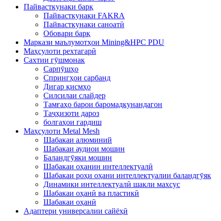
Пайвасткунаки барқ
Пайвасткунаки FAKRA
Пайвасткунаки саноатӣ
Обовари барқ
Маркази маълумотҳои Mining&HPC PDU
Маҳсулоти рехтагарӣ
Сахтии гӯшмонак
Сарпӯшҳо
Спрингҳои сарбанд
Дигар қисмҳо
Силсилаи слайдер
Тамғаҳо барои баромадкунандагон
Таҷҳизоти дароз
болгаҳои гардиш
Маҳсулоти Metal Mesh
Шабакаи алюминий
Шабакаи аудиои мошин
Баландгӯяки мошин
Шабакаи оҳанин интеллектуалӣ
Шабакаи роҳи оҳани интеллектуалии баландгӯяк
Динамики интеллектуалӣ шакли махсус
Шабакаи оҳанӣ ва пластикӣ
Шабакаи оҳанӣ
Адаптери универсалии сайёҳӣ