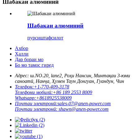
Шабакаи алюминий
Шабакаи алюминий
пурсиш
тафсилот
Ахбор
Ҳалли
Дар бораи мо
Бо мо тамос гиред
Адрес: ш.
NO.20, lane2, Роҳи Нансин, Минтақаи 3-юми
саноатӣ, Нанҷа, Ҳумен Таун Донгуан, Гуандун, Чин
Телефон:
+1-770-409-3178
Телефони мобилӣ:
+86 189 2553 8009
Whatsapp:
+8618925538009
Почтаи электронӣ:
sales-07@anen-power.com
Почтаи электронӣ:
shawn@anen-power.com