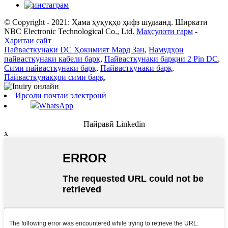
© Copyright - 2021: Ҳама ҳуқуқҳо ҳифз шудаанд. Ширкати
NBC Electronic Technological Co., Ltd.
Маҳсулоти гарм
-
Харитаи сайт
Пайвасткунаки DC Ҳокимият Мард Зан
,
Намудҳои
пайвасткунаки кабели барқ
,
Пайвасткунаки барқии 2 Pin DC
,
Сими пайвасткунаки барқ
,
Пайвасткунаки барқ
,
Пайвасткунакҳои сими барқ
,
Ирсоли почтаи электронӣ
WhatsApp
Пайравӣ Linkedin
x