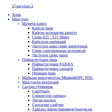
Хона
Маҳсулот
Маҷмӯи кабел
Кабели барқ
Кабели истихроҷи крипто
Сими S21 / T21 Miner
Кабелҳои шабакавӣ
Дастгоҳи нави сими энергетикӣ
Сими электроникаи истеъмолӣ
Дастгоҳи сими чароғ
Пайвасткунаки барқ
Пайвасткунаки FAKRA
Пайвасткунаки саноатӣ
Обовари барқ
Маркази маълумотҳои Mining&HPC PDU
Маҳсулоти рехтагарӣ
Сахтии гӯшмонак
Сарпӯшҳо
Спрингҳои сарбанд
Дигар қисмҳо
Силсилаи слайдер
Тамғаҳо барои баромадкунандагон