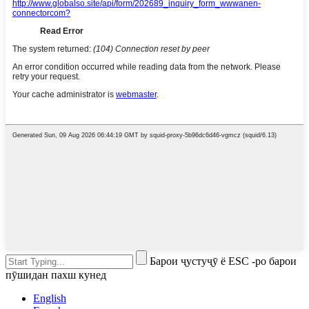
Барои ҷустуҷӯ ё ESC -ро барои
пӯшидан пахш кунед
English