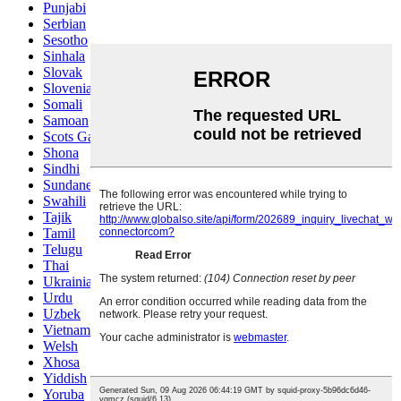
Punjabi
Serbian
Sesotho
Sinhala
Slovak
Slovenian
Somali
Samoan
Scots Gaelic
Shona
Sindhi
Sundanese
Swahili
Tajik
Tamil
Telugu
Thai
Ukrainian
Urdu
Uzbek
Vietnamese
Welsh
Xhosa
Yiddish
Yoruba