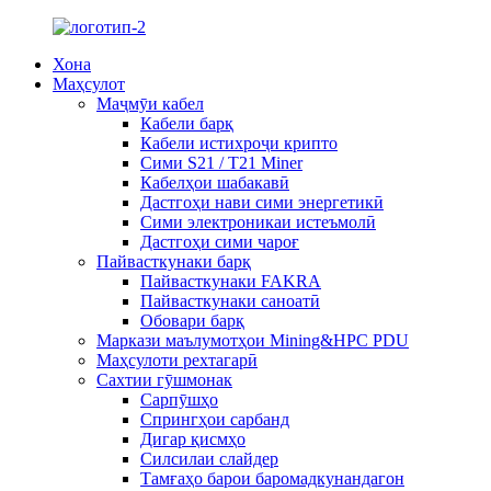
Хона
Маҳсулот
Маҷмӯи кабел
Кабели барқ
Кабели истихроҷи крипто
Сими S21 / T21 Miner
Кабелҳои шабакавӣ
Дастгоҳи нави сими энергетикӣ
Сими электроникаи истеъмолӣ
Дастгоҳи сими чароғ
Пайвасткунаки барқ
Пайвасткунаки FAKRA
Пайвасткунаки саноатӣ
Обовари барқ
Маркази маълумотҳои Mining&HPC PDU
Маҳсулоти рехтагарӣ
Сахтии гӯшмонак
Сарпӯшҳо
Спрингҳои сарбанд
Дигар қисмҳо
Силсилаи слайдер
Тамғаҳо барои баромадкунандагон