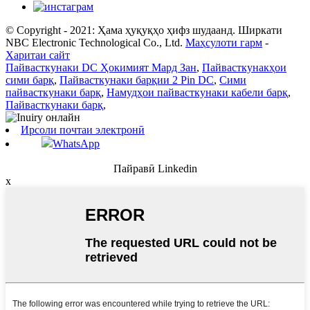
© Copyright - 2021: Ҳама ҳуқуқҳо ҳифз шудаанд. Ширкати
NBC Electronic Technological Co., Ltd.
Маҳсулоти гарм
-
Харитаи сайт
Пайвасткунаки DC Ҳокимият Мард Зан
,
Пайвасткунакҳои
сими барқ
,
Пайвасткунаки барқии 2 Pin DC
,
Сими
пайвасткунаки барқ
,
Намудҳои пайвасткунаки кабели барқ
,
Пайвасткунаки барқ
,
Ирсоли почтаи электронӣ
WhatsApp
Пайравӣ Linkedin
x