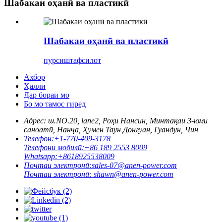
Шабакаи оҳанӣ ва пластикӣ
Шабакаи оҳанӣ ва пластикӣ
пурсиш
тафсилот
Ахбор
Ҳалли
Дар бораи мо
Бо мо тамос гиред
Адрес: ш.
NO.20, lane2, Роҳи Нансин, Минтақаи 3-юми
саноатӣ, Нанҷа, Ҳумен Таун Донгуан, Гуандун, Чин
Телефон:
+1-770-409-3178
Телефони мобилӣ:
+86 189 2553 8009
Whatsapp:
+8618925538009
Почтаи электронӣ:
sales-07@anen-power.com
Почтаи электронӣ:
shawn@anen-power.com