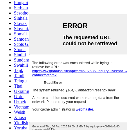
Punjabi
Serbian
Sesotho
Sinhala
Slovak
Slovenian
Somali
Samoan
Scots Gaelic
Shona
Sindhi
Sundanese
Swahili
Tajik
Tamil
Telugu
Thai
Ukrainian
Urdu
Uzbek
Vietnamese
Welsh
Xhosa
Yiddish
Yoruba