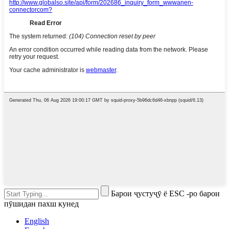
Барои ҷустуҷӯ ё ESC -ро барои
пӯшидан пахш кунед
English