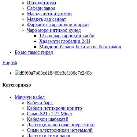
Шаҳодатнома
Сафари завод
Масъулияти иҷтимоӣ
Мавқеъ дар саноат
Фарҳанг ва арзишҳои ширкат
Чаро моро интихоб кунед
12 сол дар тарроҳии касбӣ
Хадамоти глобалии 24H
Миқдори баланд Бехатар ва боэътимод
Бо мо тамос гиред
English
Категорияҳо
Маҷмӯи кабел
Кабели барқ
Кабели истихроҷи крипто
Сими S21 / T21 Miner
Кабелҳои шабакавӣ
Дастгоҳи нави сими энергетикӣ
Сими электроникаи истеъмолӣ
Дастгоҳи сими чароғ