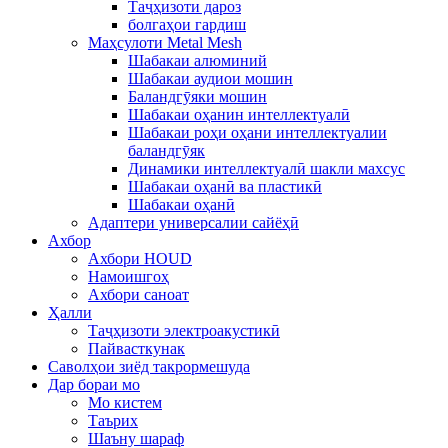
Таҷҳизоти дароз
болгаҳои гардиш
Маҳсулоти Metal Mesh
Шабакаи алюминий
Шабакаи аудиои мошин
Баландгӯяки мошин
Шабакаи оҳанин интеллектуалӣ
Шабакаи роҳи оҳани интеллектуалии
баландгӯяк
Динамики интеллектуалӣ шакли махсус
Шабакаи оҳанӣ ва пластикӣ
Шабакаи оҳанӣ
Адаптери универсалии сайёҳӣ
Ахбор
Ахбори HOUD
Намоишгоҳ
Ахбори саноат
Ҳалли
Таҷҳизоти электроакустикӣ
Пайвасткунак
Саволҳои зиёд такрормешуда
Дар бораи мо
Мо кистем
Таърих
Шаъну шараф