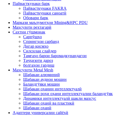
Пайвасткунаки барқ
Пайвасткунаки FAKRA
Пайвасткунаки саноатӣ
Обовари барқ
Маркази маълумотҳои Mining&HPC PDU
Маҳсулоти рехтагарӣ
Сахтии гӯшмонак
Сарпӯшҳо
Спрингҳои сарбанд
Дигар қисмҳо
Силсилаи слайдер
Тамғаҳо барои баромадкунандагон
Таҷҳизоти дароз
болгаҳои гардиш
Маҳсулоти Metal Mesh
Шабакаи алюминий
Шабакаи аудиои мошин
Баландгӯяки мошин
Шабакаи оҳанин интеллектуалӣ
Шабакаи роҳи оҳани интеллектуалии баландгӯяк
Динамики интеллектуалӣ шакли махсус
Шабакаи оҳанӣ ва пластикӣ
Шабакаи оҳанӣ
Адаптери универсалии сайёҳӣ