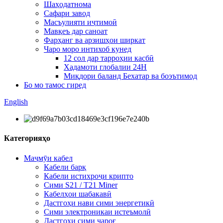
Шаҳодатнома
Сафари завод
Масъулияти иҷтимоӣ
Мавқеъ дар саноат
Фарҳанг ва арзишҳои ширкат
Чаро моро интихоб кунед
12 сол дар тарроҳии касбӣ
Хадамоти глобалии 24H
Миқдори баланд Бехатар ва боэътимод
Бо мо тамос гиред
English
Категорияҳо
Маҷмӯи кабел
Кабели барқ
Кабели истихроҷи крипто
Сими S21 / T21 Miner
Кабелҳои шабакавӣ
Дастгоҳи нави сими энергетикӣ
Сими электроникаи истеъмолӣ
Дастгоҳи сими чароғ