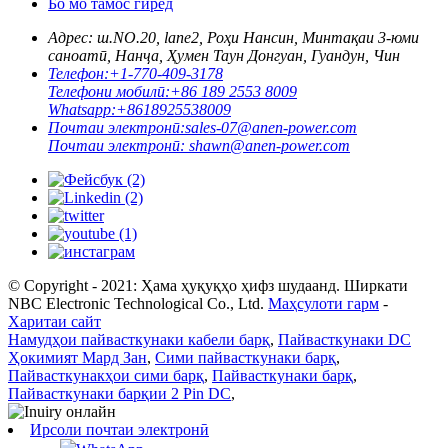
Бо мо тамос гиред
Адрес: ш.
NO.20, lane2, Роҳи Нансин, Минтақаи 3-юми
саноатӣ, Нанҷа, Ҳумен Таун Донгуан, Гуандун, Чин
Телефон:
+1-770-409-3178
Телефони мобилӣ:
+86 189 2553 8009
Whatsapp:
+8618925538009
Почтаи электронӣ:
sales-07@anen-power.com
Почтаи электронӣ:
shawn@anen-power.com
© Copyright - 2021: Ҳама ҳуқуқҳо ҳифз шудаанд. Ширкати
NBC Electronic Technological Co., Ltd.
Маҳсулоти гарм
-
Харитаи сайт
Намудҳои пайвасткунаки кабели барқ
,
Пайвасткунаки DC
Ҳокимият Мард Зан
,
Сими пайвасткунаки барқ
,
Пайвасткунакҳои сими барқ
,
Пайвасткунаки барқ
,
Пайвасткунаки барқии 2 Pin DC
,
Ирсоли почтаи электронӣ