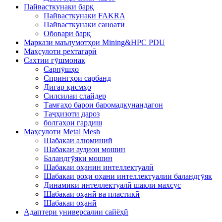
Пайвасткунаки барқ
Пайвасткунаки FAKRA
Пайвасткунаки саноатӣ
Обовари барқ
Маркази маълумотҳои Mining&HPC PDU
Маҳсулоти рехтагарӣ
Сахтии гӯшмонак
Сарпӯшҳо
Спрингҳои сарбанд
Дигар қисмҳо
Силсилаи слайдер
Тамғаҳо барои баромадкунандагон
Таҷҳизоти дароз
болгаҳои гардиш
Маҳсулоти Metal Mesh
Шабакаи алюминий
Шабакаи аудиои мошин
Баландгӯяки мошин
Шабакаи оҳанин интеллектуалӣ
Шабакаи роҳи оҳани интеллектуалии баландгӯяк
Динамики интеллектуалӣ шакли махсус
Шабакаи оҳанӣ ва пластикӣ
Шабакаи оҳанӣ
Адаптери универсалии сайёҳӣ