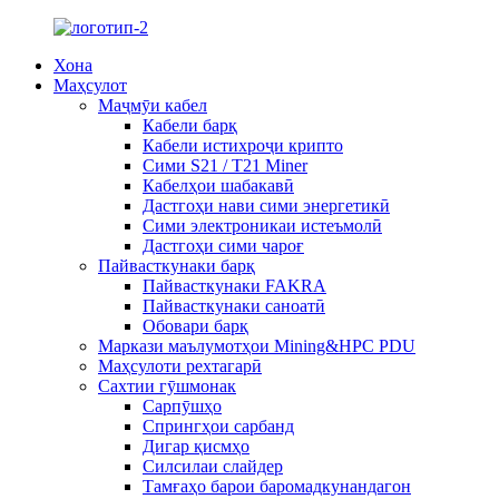
Хона
Маҳсулот
Маҷмӯи кабел
Кабели барқ
Кабели истихроҷи крипто
Сими S21 / T21 Miner
Кабелҳои шабакавӣ
Дастгоҳи нави сими энергетикӣ
Сими электроникаи истеъмолӣ
Дастгоҳи сими чароғ
Пайвасткунаки барқ
Пайвасткунаки FAKRA
Пайвасткунаки саноатӣ
Обовари барқ
Маркази маълумотҳои Mining&HPC PDU
Маҳсулоти рехтагарӣ
Сахтии гӯшмонак
Сарпӯшҳо
Спрингҳои сарбанд
Дигар қисмҳо
Силсилаи слайдер
Тамғаҳо барои баромадкунандагон