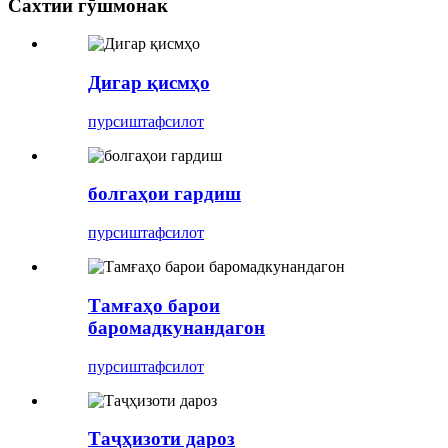
Сахтии гӯшмонак
Дигар қисмҳо
пурсиш
тафсилот
болгаҳои гардиш
пурсиш
тафсилот
Тамғаҳо барои
баромадкунандагон
пурсиш
тафсилот
Таҷҳизоти дароз