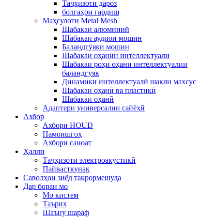
Таҷҳизоти дароз
болгаҳои гардиш
Маҳсулоти Metal Mesh
Шабакаи алюминий
Шабакаи аудиои мошин
Баландгӯяки мошин
Шабакаи оҳанин интеллектуалӣ
Шабакаи роҳи оҳани интеллектуалии
баландгӯяк
Динамики интеллектуалӣ шакли махсус
Шабакаи оҳанӣ ва пластикӣ
Шабакаи оҳанӣ
Адаптери универсалии сайёҳӣ
Ахбор
Ахбори HOUD
Намоишгоҳ
Ахбори саноат
Ҳалли
Таҷҳизоти электроакустикӣ
Пайвасткунак
Саволҳои зиёд такрормешуда
Дар бораи мо
Мо кистем
Таърих
Шаъну шараф