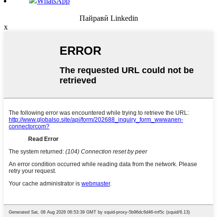
WhatsApp
Пайравӣ Linkedin
x