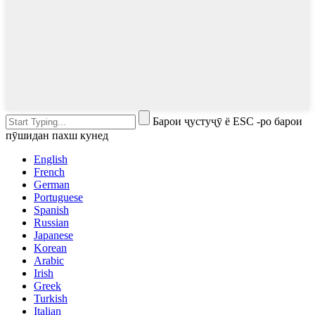
Барои ҷустуҷӯ ё ESC -ро барои
пӯшидан пахш кунед
English
French
German
Portuguese
Spanish
Russian
Japanese
Korean
Arabic
Irish
Greek
Turkish
Italian