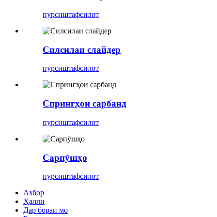
пурсиш
тафсилот
Силсилаи слайдер
пурсиш
тафсилот
Спрингҳои сарбанд
пурсиш
тафсилот
Сарпӯшҳо
пурсиш
тафсилот
Ахбор
Ҳалли
Дар бораи мо