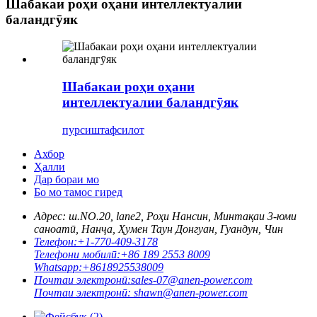
Шабакаи роҳи оҳани интеллектуалии
баландгӯяк
Шабакаи роҳи оҳани
интеллектуалии баландгӯяк
пурсиш
тафсилот
Ахбор
Ҳалли
Дар бораи мо
Бо мо тамос гиред
Адрес: ш.
NO.20, lane2, Роҳи Нансин, Минтақаи 3-юми
саноатӣ, Нанҷа, Ҳумен Таун Донгуан, Гуандун, Чин
Телефон:
+1-770-409-3178
Телефони мобилӣ:
+86 189 2553 8009
Whatsapp:
+8618925538009
Почтаи электронӣ:
sales-07@anen-power.com
Почтаи электронӣ:
shawn@anen-power.com