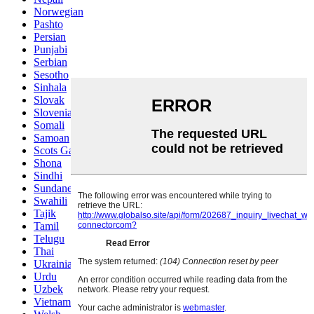
Norwegian
Pashto
Persian
Punjabi
Serbian
Sesotho
Sinhala
Slovak
Slovenian
Somali
Samoan
Scots Gaelic
Shona
Sindhi
Sundanese
Swahili
Tajik
Tamil
Telugu
Thai
Ukrainian
Urdu
Uzbek
Vietnamese