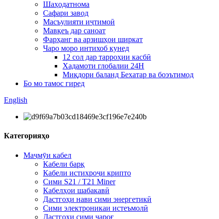
Шаҳодатнома
Сафари завод
Масъулияти иҷтимоӣ
Мавқеъ дар саноат
Фарҳанг ва арзишҳои ширкат
Чаро моро интихоб кунед
12 сол дар тарроҳии касбӣ
Хадамоти глобалии 24H
Миқдори баланд Бехатар ва боэътимод
Бо мо тамос гиред
English
Категорияҳо
Маҷмӯи кабел
Кабели барқ
Кабели истихроҷи крипто
Сими S21 / T21 Miner
Кабелҳои шабакавӣ
Дастгоҳи нави сими энергетикӣ
Сими электроникаи истеъмолӣ
Дастгоҳи сими чароғ