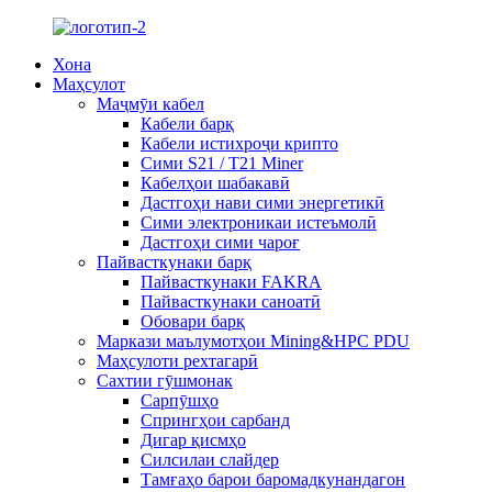
Хона
Маҳсулот
Маҷмӯи кабел
Кабели барқ
Кабели истихроҷи крипто
Сими S21 / T21 Miner
Кабелҳои шабакавӣ
Дастгоҳи нави сими энергетикӣ
Сими электроникаи истеъмолӣ
Дастгоҳи сими чароғ
Пайвасткунаки барқ
Пайвасткунаки FAKRA
Пайвасткунаки саноатӣ
Обовари барқ
Маркази маълумотҳои Mining&HPC PDU
Маҳсулоти рехтагарӣ
Сахтии гӯшмонак
Сарпӯшҳо
Спрингҳои сарбанд
Дигар қисмҳо
Силсилаи слайдер
Тамғаҳо барои баромадкунандагон