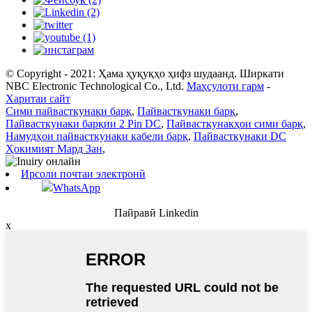
© Copyright - 2021: Ҳама ҳуқуқҳо ҳифз шудаанд. Ширкати
NBC Electronic Technological Co., Ltd.
Маҳсулоти гарм
-
Харитаи сайт
Сими пайвасткунаки барқ
,
Пайвасткунаки барқ
,
Пайвасткунаки барқии 2 Pin DC
,
Пайвасткунакҳои сими барқ
,
Намудҳои пайвасткунаки кабели барқ
,
Пайвасткунаки DC
Ҳокимият Мард Зан
,
Ирсоли почтаи электронӣ
WhatsApp
Пайравӣ Linkedin
x