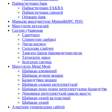
Пайвасткунаки барқ
Пайвасткунаки FAKRA
Пайвасткунаки саноатӣ
Обовари барқ
Маркази маълумотҳои Mining&HPC PDU
Маҳсулоти рехтагарӣ
Сахтии гӯшмонак
Сарпӯшҳо
Спрингҳои сарбанд
Дигар қисмҳо
Силсилаи слайдер
Тамғаҳо барои баромадкунандагон
Таҷҳизоти дароз
болгаҳои гардиш
Маҳсулоти Metal Mesh
Шабакаи алюминий
Шабакаи аудиои мошин
Баландгӯяки мошин
Шабакаи оҳанин интеллектуалӣ
Шабакаи роҳи оҳани интеллектуалии баландгӯяк
Динамики интеллектуалӣ шакли махсус
Шабакаи оҳанӣ ва пластикӣ
Шабакаи оҳанӣ
Адаптери универсалии сайёҳӣ