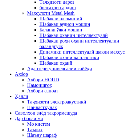
Таҷҳизоти дароз
болгаҳои гардиш
Маҳсулоти Metal Mesh
Шабакаи алюминий
Шабакаи аудиои мошин
Баландгӯяки мошин
Шабакаи оҳанин интеллектуалӣ
Шабакаи роҳи оҳани интеллектуалии
баландгӯяк
Динамики интеллектуалӣ шакли махсус
Шабакаи оҳанӣ ва пластикӣ
Шабакаи оҳанӣ
Адаптери универсалии сайёҳӣ
Ахбор
Ахбори HOUD
Намоишгоҳ
Ахбори саноат
Ҳалли
Таҷҳизоти электроакустикӣ
Пайвасткунак
Саволҳои зиёд такрормешуда
Дар бораи мо
Мо кистем
Таърих
Шаъну шараф