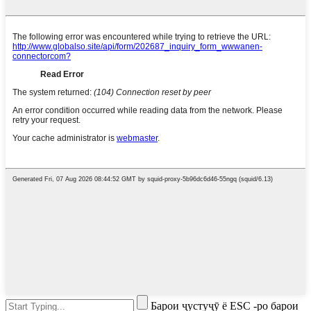
Барои ҷустуҷӯ ё ESC -ро барои