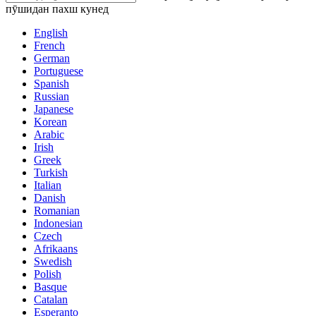
пӯшидан пахш кунед
English
French
German
Portuguese
Spanish
Russian
Japanese
Korean
Arabic
Irish
Greek
Turkish
Italian
Danish
Romanian
Indonesian
Czech
Afrikaans
Swedish
Polish
Basque
Catalan
Esperanto